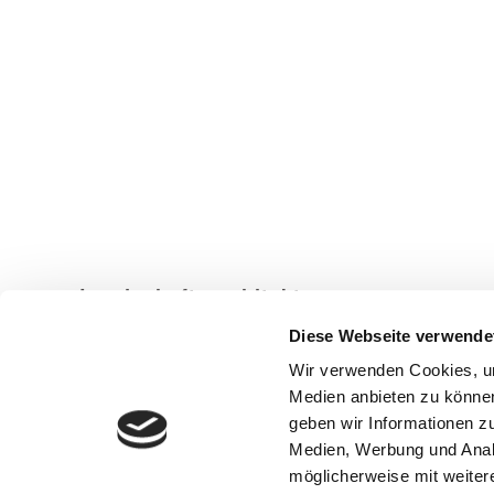
Landschaftsarchitekten
Brandhoff Voß
Diese Webseite verwende
PartmbB
Wir verwenden Cookies, um
Dachauer Str. 42
Medien anbieten zu können
geben wir Informationen z
80335 München
Medien, Werbung und Analy
089 549 161 0
möglicherweise mit weiter